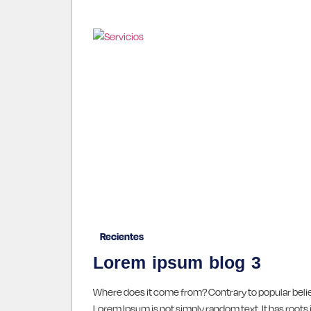
Recientes
Lorem ipsum blog 3
Where does it come from? Contrary to popular belie
Lorem Ipsum is not simply random text. It has roots 