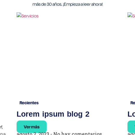
más de 30 años. ¡Empieza a leer ahora!
Recientes
Re
Lorem ipsum blog 2
L
f,
Ver más
agosto 2, 2023
No hay comentarios
ago
in a