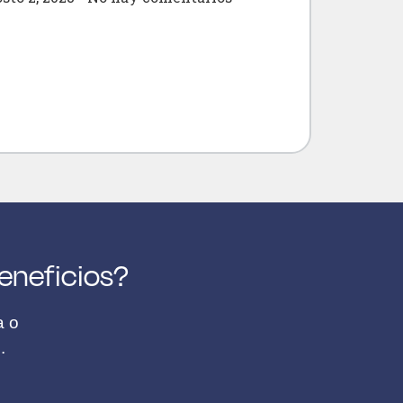
beneficios?
a o
.